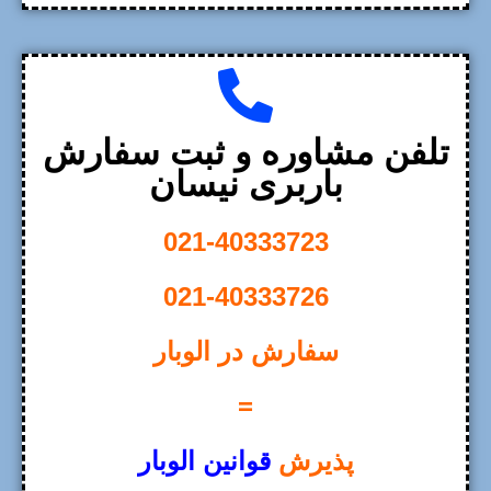
تلفن مشاوره و ثبت سفارش
باربری نیسان
021-40333723
021-40333726
سفارش در الوبار
=
پذیرش
قوانین الوبار